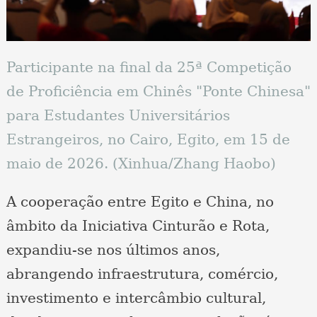
Participante na final da 25ª Competição
de Proficiência em Chinês "Ponte Chinesa"
para Estudantes Universitários
Estrangeiros, no Cairo, Egito, em 15 de
maio de 2026. (Xinhua/Zhang Haobo)
A cooperação entre Egito e China, no
âmbito da Iniciativa Cinturão e Rota,
expandiu-se nos últimos anos,
abrangendo infraestrutura, comércio,
investimento e intercâmbio cultural,