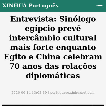
XINHUA Português
Entrevista: Sinólogo
egípcio prevê
intercâmbio cultural
mais forte enquanto
a
Egito e China celebram
70 anos das relações
diplomáticas
2026-06-14 13:03:39丨
portuguese.xinhuanet.com