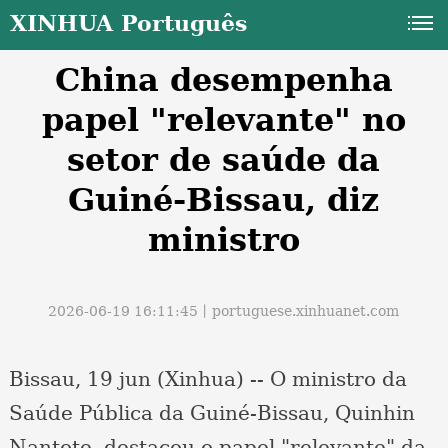
XINHUA Português
China desempenha
papel "relevante" no
setor de saúde da
Guiné-Bissau, diz
a
ministro
2026-06-19 16:11:45丨
portuguese.xinhuanet.com
Bissau, 19 jun (Xinhua) -- O ministro da
Saúde Pública da Guiné-Bissau, Quinhin
Nantote, destacou o papel "relevante" da