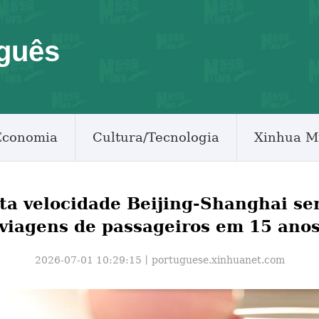
guês
Economia
Cultura/Tecnologia
Xinhua M
lta velocidade Beijing-Shanghai ser
viagens de passageiros em 15 ano
2026-07-01 10:29:15丨
portuguese.xinhuanet.com