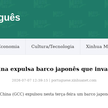
guês
Economia
Cultura/Tecnologia
Xinhua M
na expulsa barco japonês que inv
2026-07-07 12:39:15丨
portuguese.xinhuanet.com
a China (GCC) expulsou nesta terça-feira um barco japon