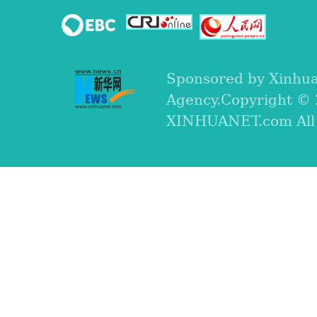
Sponsored by Xinhu
Agency.Copyright ©
XINHUANET.com All r