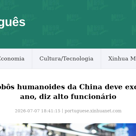
guês
Economia
Cultura/Tecnologia
Xinhua M
obôs humanoides da China deve ex
ano, diz alto funcionário
2026-07-07 18:41:15丨
portuguese.xinhuanet.com