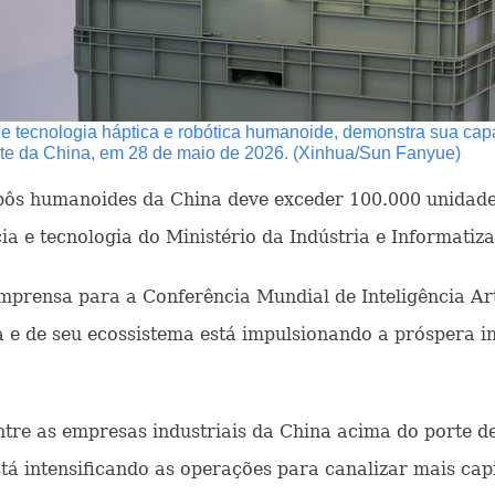
tecnologia háptica e robótica humanoide, demonstra sua cap
orte da China, em 28 de maio de 2026. (Xinhua/Sun Fanyue)
bôs humanoides da China deve exceder 100.000 unidades 
ia e tecnologia do Ministério da Indústria e Informatiz
prensa para a Conferência Mundial de Inteligência Art
a e de seu ecossistema está impulsionando a próspera i
tre as empresas industriais da China acima do porte 
á intensificando as operações para canalizar mais capita