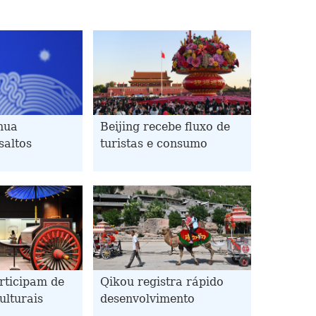
nua
Beijing recebe fluxo de
saltos
turistas e consumo
 nos Jogos
crescente durante
em Hangzhou
feriado
rticipam de
Qikou registra rápido
ulturais
desenvolvimento
eriado do Dia
turístico graças a