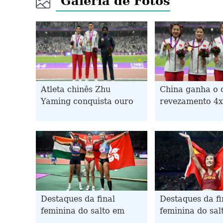
Galeria de Fotos
Atleta chinês Zhu
China ganha o 
Yaming conquista ouro
revezamento 4
no salto triplo masculino
feminino nos Jo
nos Jogos Asiáticos
Asiáticos de H
Destaques da final
Destaques da fi
feminina do salto em
feminina do sa
distância nos 19º Jogos
vara nos 19º Jo