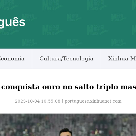
guês
Economia
Cultura/Tecnologia
Xinhua M
conquista ouro no salto triplo mas
2023-10-04 10:55:08丨
portuguese.xinhuanet.com