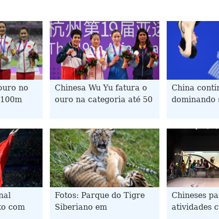
ouro no
Chinesa Wu Yu fatura o
China conti
x100m
ouro na categoria até 50
dominando 
gos
kg de boxe feminino nos
ornamentais
angzhou
19º Jogos Asiáticos
Asiáticos 
nal
Fotos: Parque do Tigre
Chineses pa
lto com
Siberiano em
atividades c
gos
Heilongjiang, nordeste
durante o f