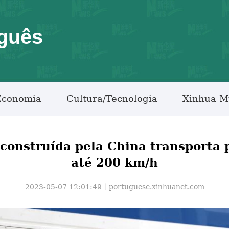
guês
Economia
Cultura/Tecnologia
Xinhua M
construída pela China transporta 
até 200 km/h
2023-05-07 12:01:49丨
portuguese.xinhuanet.com