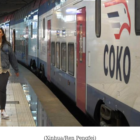
(Xinhua/Ren Pengfei)