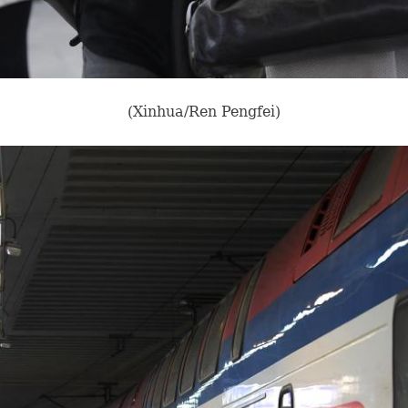
(Xinhua/Ren Pengfei)