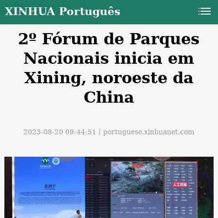
XINHUA Português
2º Fórum de Parques
Nacionais inicia em
Xining, noroeste da
China
a
2023-08-20 09:44:51丨
portuguese.xinhuanet.com