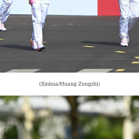
(Xinhua/Huang Zongzhi)