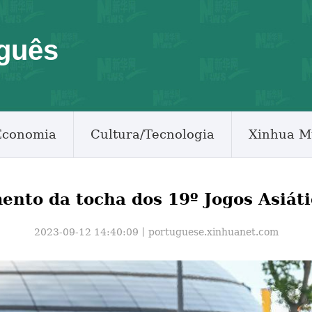
guês
Economia
Cultura/Tecnologia
Xinhua M
mento da tocha dos 19º Jogos Asiát
2023-09-12 14:40:09丨
portuguese.xinhuanet.com