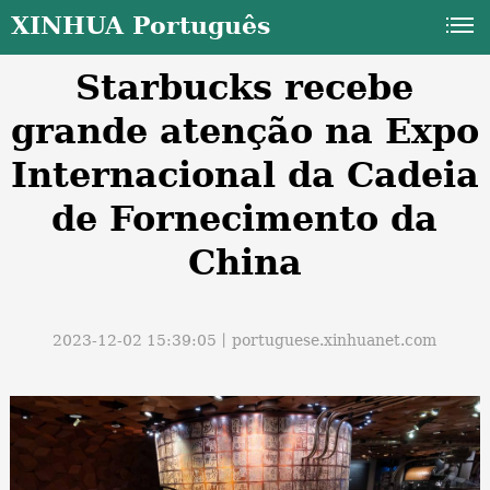
XINHUA Português
Starbucks recebe
grande atenção na Expo
Internacional da Cadeia
de Fornecimento da
a
China
2023-12-02 15:39:05丨
portuguese.xinhuanet.com