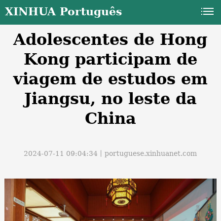
XINHUA Português
Adolescentes de Hong
Kong participam de
viagem de estudos em
Jiangsu, no leste da
a
China
2024-07-11 09:04:34丨
portuguese.xinhuanet.com