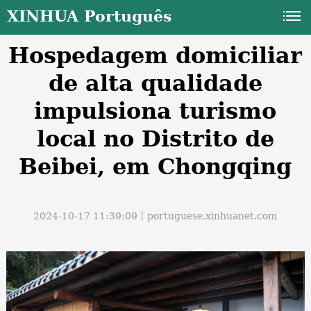
XINHUA Português
Hospedagem domiciliar
de alta qualidade
impulsiona turismo
local no Distrito de
a
Beibei, em Chongqing
2024-10-17 11:39:09丨
portuguese.xinhuanet.com