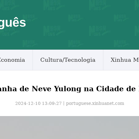
guês
Economia
Cultura/Tecnologia
Xinhua M
nha de Neve Yulong na Cidade de 
2024-12-10 13:09:27丨
portuguese.xinhuanet.com