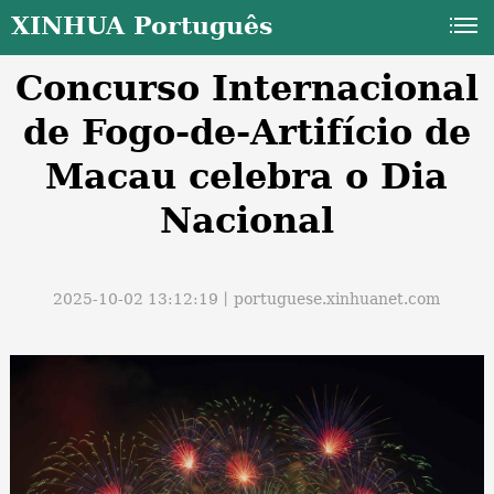
XINHUA Português
Concurso Internacional
de Fogo-de-Artifício de
Macau celebra o Dia
Nacional
a
2025-10-02 13:12:19丨
portuguese.xinhuanet.com