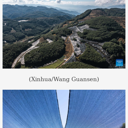
(Xinhua/Wang Guansen)