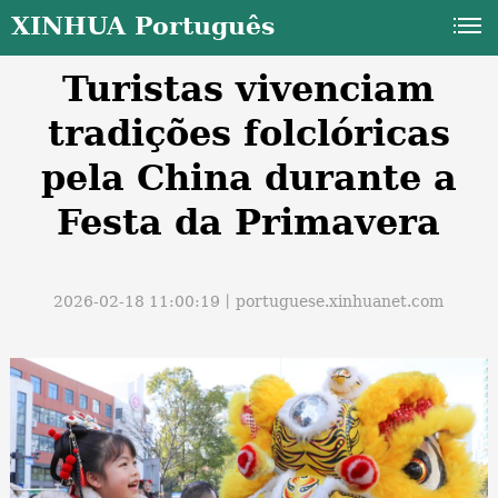
XINHUA Português
Turistas vivenciam
tradições folclóricas
pela China durante a
Festa da Primavera
a
2026-02-18 11:00:19丨
portuguese.xinhuanet.com