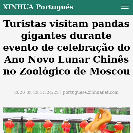
XINHUA Português
Turistas visitam pandas
gigantes durante
evento de celebração do
Ano Novo Lunar Chinês
a
no Zoológico de Moscou
2026-02-22 11:24:22丨
portuguese.xinhuanet.com