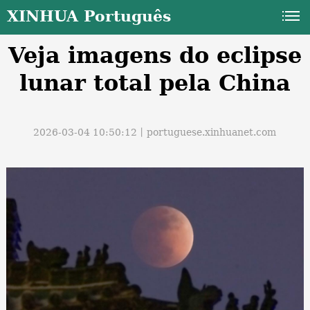
XINHUA Português
Veja imagens do eclipse
lunar total pela China
2026-03-04 10:50:12丨
portuguese.xinhuanet.com
a