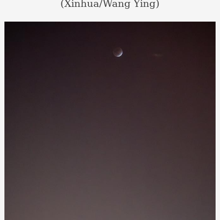
(Xinhua/Wang Ying)