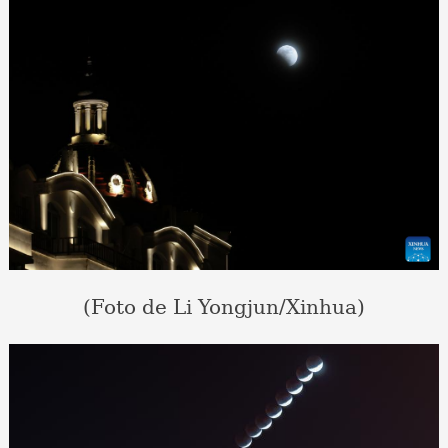
(Foto de Li Yongjun/Xinhua)