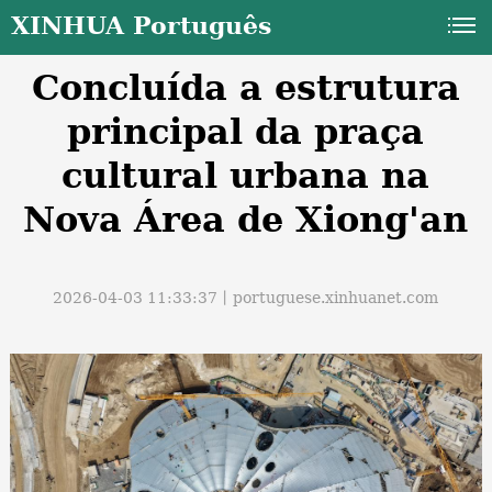
XINHUA Português
Concluída a estrutura
principal da praça
cultural urbana na
Nova Área de Xiong'an
a
2026-04-03 11:33:37丨
portuguese.xinhuanet.com