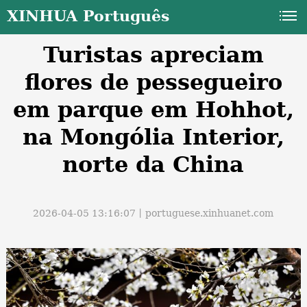
XINHUA Português
Turistas apreciam
flores de pessegueiro
em parque em Hohhot,
na Mongólia Interior,
a
norte da China
2026-04-05 13:16:07丨
portuguese.xinhuanet.com