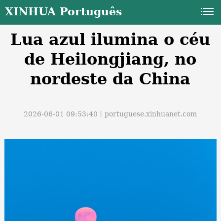
XINHUA Português
Lua azul ilumina o céu
de Heilongjiang, no
nordeste da China
a
2026-06-01 09:53:40丨
portuguese.xinhuanet.com