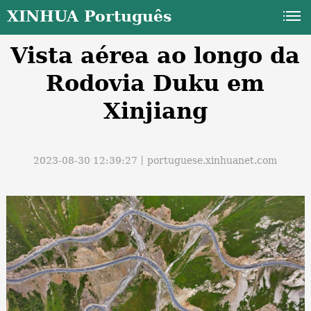
XINHUA Português
Vista aérea ao longo da
Rodovia Duku em
Xinjiang
a
2023-08-30 12:39:27丨
portuguese.xinhuanet.com