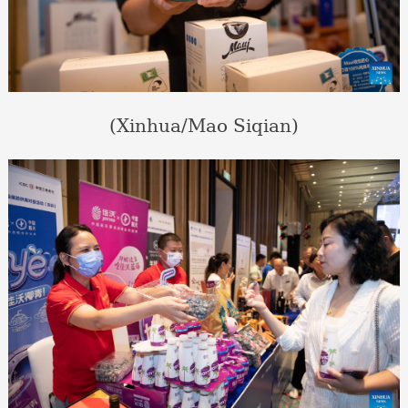
(Xinhua/Mao Siqian)