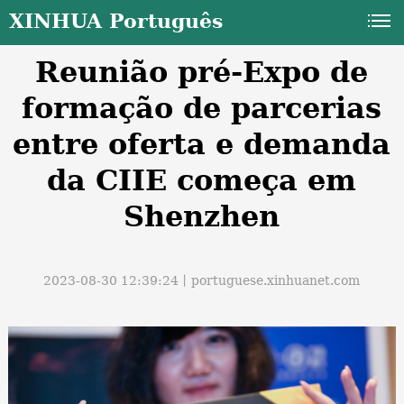
XINHUA Português
Reunião pré-Expo de
formação de parcerias
entre oferta e demanda
da CIIE começa em
a
Shenzhen
2023-08-30 12:39:24丨
portuguese.xinhuanet.com