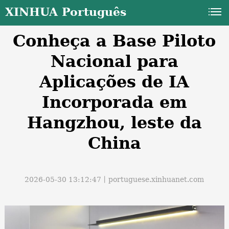
XINHUA Português
Conheça a Base Piloto
Nacional para
Aplicações de IA
Incorporada em
a
Hangzhou, leste da
China
2026-05-30 13:12:47丨
portuguese.xinhuanet.com