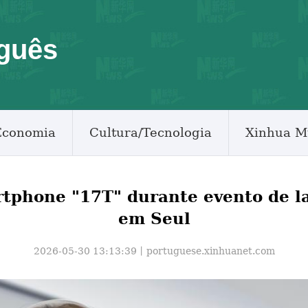
guês
Economia
Cultura/Tecnologia
Xinhua M
rtphone "17T" durante evento de l
em Seul
2026-05-30 13:13:39丨
portuguese.xinhuanet.com