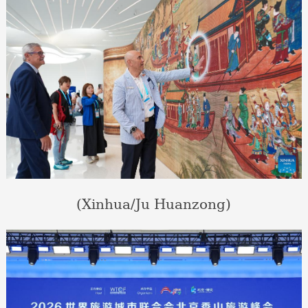
(Xinhua/Ju Huanzong)