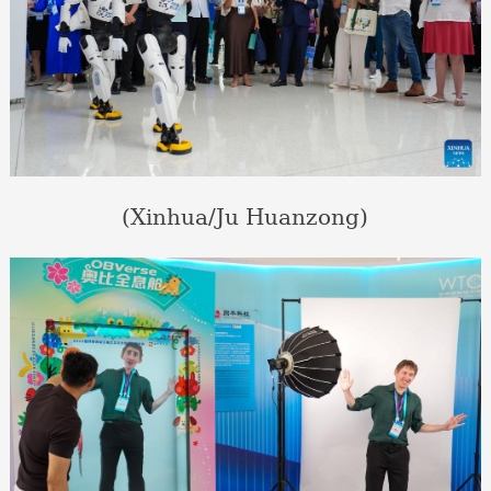
(Xinhua/Ju Huanzong)