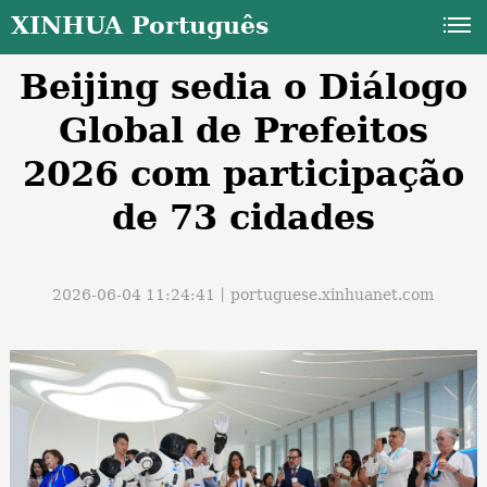
XINHUA Português
Beijing sedia o Diálogo
Global de Prefeitos
2026 com participação
de 73 cidades
a
2026-06-04 11:24:41丨
portuguese.xinhuanet.com