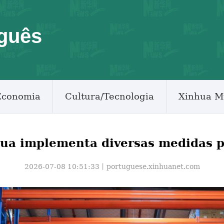
guês
Economia
Cultura/Tecnologia
Xinhua M
hua implementa diversas medidas 
2026-07-08 10:51:33丨
portuguese.xinhuanet.com