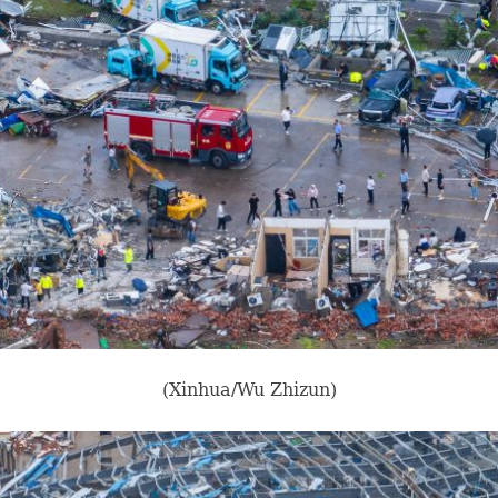
(Xinhua/Wu Zhizun)