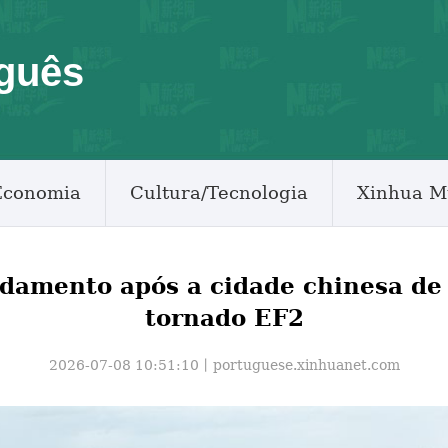
guês
Economia
Cultura/Tecnologia
Xinhua M
damento após a cidade chinesa de
tornado EF2
2026-07-08 10:51:10丨
portuguese.xinhuanet.com