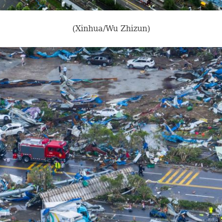
(Xinhua/Wu Zhizun)