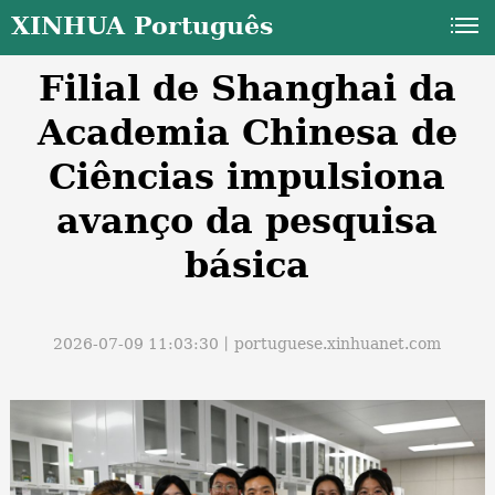
XINHUA Português
Filial de Shanghai da
Academia Chinesa de
Ciências impulsiona
avanço da pesquisa
a
básica
2026-07-09 11:03:30丨
portuguese.xinhuanet.com