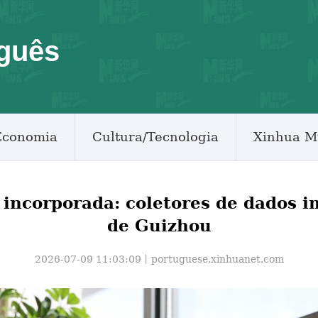
guês
Economia
Cultura/Tecnologia
Xinhua M
 incorporada: coletores de dados 
de Guizhou
2026-07-09 11:03:09丨
portuguese.xinhuanet.com