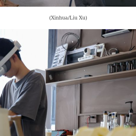
(Xinhua/Liu Xu)